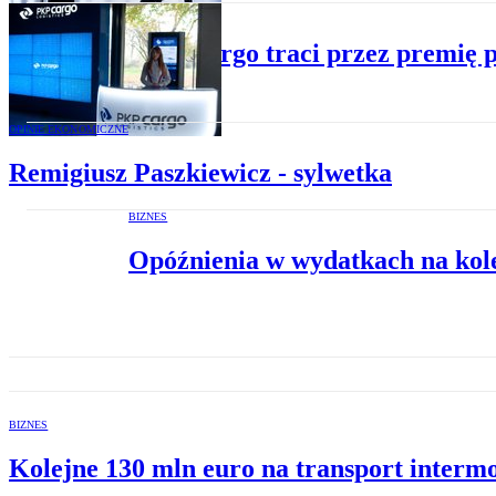
BIZNES
PKP Cargo traci przez premię 
OPINIE EKONOMICZNE
Remigiusz Paszkiewicz - sylwetka
BIZNES
Opóźnienia w wydatkach na kol
BIZNES
Kolejne 130 mln euro na transport interm