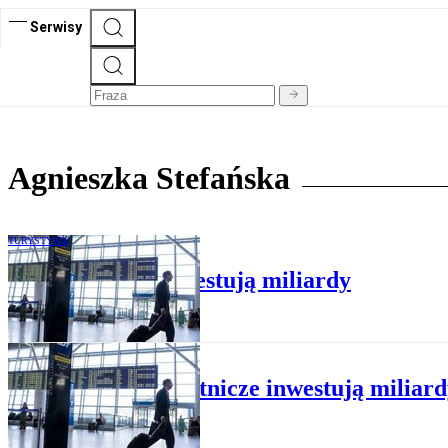
Serwisy
Agnieszka Stefańska
TURYSTYKA
Porty lotnicze inwestują miliardy
BIZNES
Porty lotnicze inwestują miliar