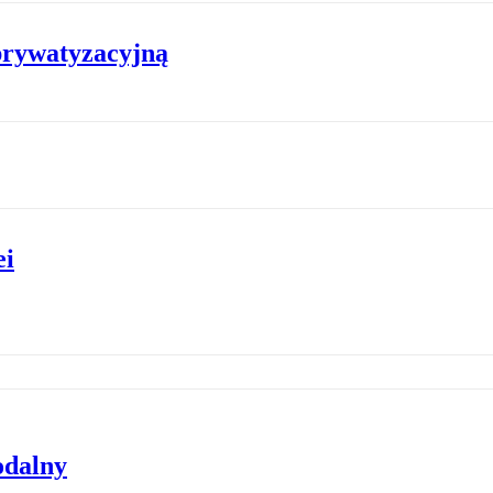
prywatyzacyjną
ei
odalny