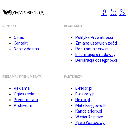
KONTAKT
REGULAMIN
O nas
Polityka Prywatności
Kontakt
Zmiana ustawień zgód
Napisz do nas
Regulamin serwisu
Informacje o nadawcy
Deklaracja dostępności
REKLAMA I PRENUMERATA
PARTNERZY
Reklama
E-kiosk.pl
Ogłoszenia
E-gazety.pl
Prenumerata
Nexto.pl
Archiwum
Mała księgowość
Kancelarierp.pl
Wieści Rolnicze
Życie Warszawy