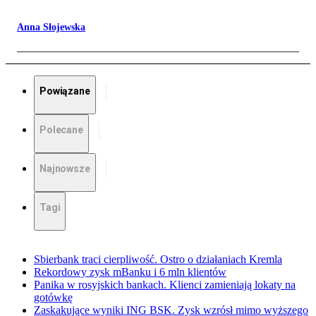
Anna Słojewska
Powiązane
Polecane
Najnowsze
Tagi
Sbierbank traci cierpliwość. Ostro o działaniach Kremla
Rekordowy zysk mBanku i 6 mln klientów
Panika w rosyjskich bankach. Klienci zamieniają lokaty na
gotówkę
Zaskakujące wyniki ING BSK. Zysk wzrósł mimo wyższego