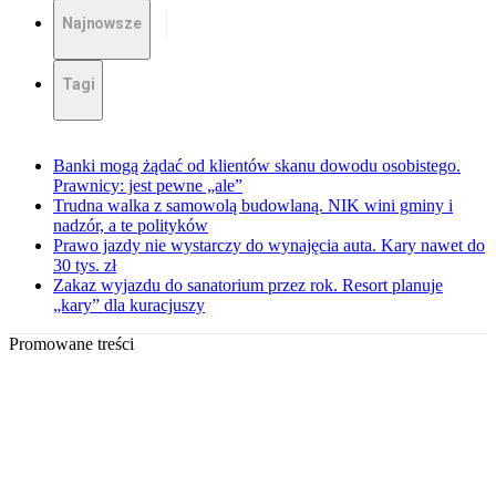
Najnowsze
Tagi
Banki mogą żądać od klientów skanu dowodu osobistego.
Prawnicy: jest pewne „ale”
Trudna walka z samowolą budowlaną. NIK wini gminy i
nadzór, a te polityków
Prawo jazdy nie wystarczy do wynajęcia auta. Kary nawet do
30 tys. zł
Zakaz wyjazdu do sanatorium przez rok. Resort planuje
„kary” dla kuracjuszy
Promowane treści