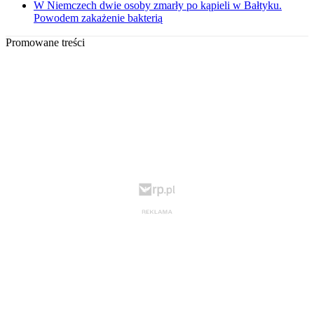
W Niemczech dwie osoby zmarły po kąpieli w Bałtyku.
Powodem zakażenie bakterią
Promowane treści