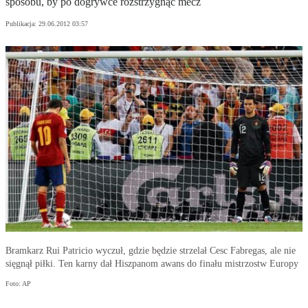
sposobu, by po dogrywce rozstrzygnąć mecz
Publikacja:
29.06.2012 03:57
Bramkarz Rui Patricio wyczuł, gdzie będzie strzelał Cesc Fabregas, ale nie
sięgnął piłki. Ten karny dał Hiszpanom awans do finału mistrzostw Europy
Foto: AP