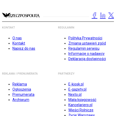
KONTAKT
REGULAMIN
O nas
Polityka Prywatności
Kontakt
Zmiana ustawień zgód
Napisz do nas
Regulamin serwisu
Informacje o nadawcy
Deklaracja dostępności
REKLAMA I PRENUMERATA
PARTNERZY
Reklama
E-kiosk.pl
Ogłoszenia
E-gazety.pl
Prenumerata
Nexto.pl
Archiwum
Mała księgowość
Kancelarierp.pl
Wieści Rolnicze
Życie Warszawy