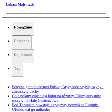
Łukasz Majchrzyk
Powiązane
Polecane
Najnowsze
Tagi
Potężne gradobicie nad Polską. Bryły lodu wybiły szyby i
zniszczyły dachy
Całe polany zmieniają kolor na różowy. Tłumy turystów
ruszyły na Halę Gąsienicową
Pod Toruniem powstaje najwyższy pomnik w Europie.
Ufundował go miliarder