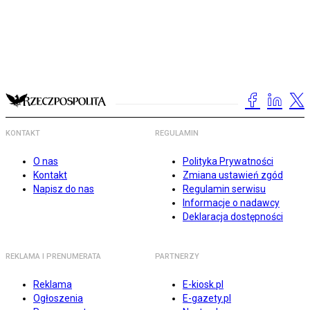
KONTAKT
REGULAMIN
O nas
Polityka Prywatności
Kontakt
Zmiana ustawień zgód
Napisz do nas
Regulamin serwisu
Informacje o nadawcy
Deklaracja dostępności
REKLAMA I PRENUMERATA
PARTNERZY
Reklama
E-kiosk.pl
Ogłoszenia
E-gazety.pl