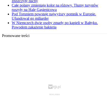
zniszczyły dachy
Całe polany zmieniają kolor na różowy. Tłumy turystów
ruszyły na Halę Gąsienicową
Pod Toruniem powstaje najwyższy pomnik w Europie.
Ufundował go miliarder
W Niemczech dwie osoby zmarły po kąpieli w Bałtyku.
Powodem zakażenie bakterią
Promowane treści