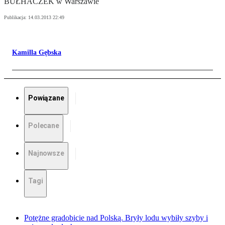
BUŁHACZEK w Warszawie
Publikacja:
14.03.2013 22:49
Kamilla Gębska
Powiązane
Polecane
Najnowsze
Tagi
Potężne gradobicie nad Polską. Bryły lodu wybiły szyby i