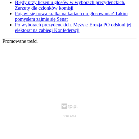
Błędy przy liczeniu głosów w wyborach prezydenckich.
Zarzuty dla członków komisji
Pojawi się nowa kratka na kartach do głosowania? Takim
pomysłem zajmie się Senat
Po wyborach prezydenckich. Mężyk: Erozja PO odsłoni jej
elektorat na zabiegi Konfederacji
Promowane treści