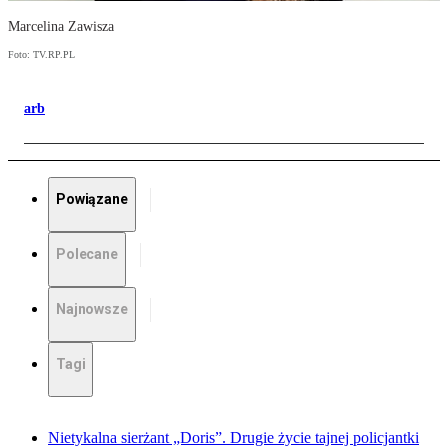
Marcelina Zawisza
Foto: TV.RP.PL
arb
Powiązane
Polecane
Najnowsze
Tagi
Nietykalna sierżant „Doris”. Drugie życie tajnej policjantki