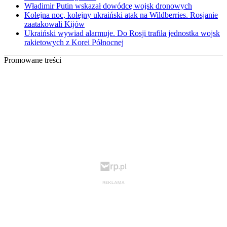
Władimir Putin wskazał dowódcę wojsk dronowych
Kolejna noc, kolejny ukraiński atak na Wildberries. Rosjanie
zaatakowali Kijów
Ukraiński wywiad alarmuje. Do Rosji trafiła jednostka wojsk
rakietowych z Korei Północnej
Promowane treści