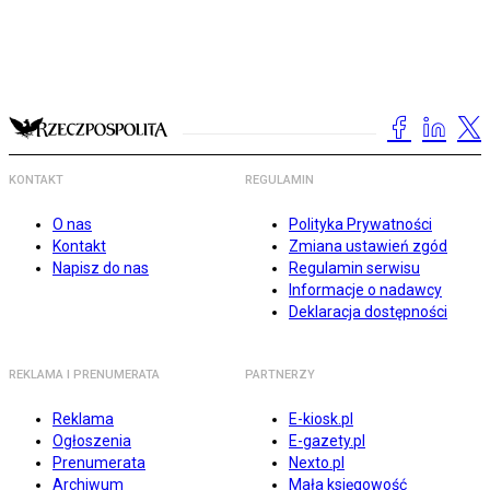
KONTAKT
REGULAMIN
O nas
Polityka Prywatności
Kontakt
Zmiana ustawień zgód
Napisz do nas
Regulamin serwisu
Informacje o nadawcy
Deklaracja dostępności
REKLAMA I PRENUMERATA
PARTNERZY
Reklama
E-kiosk.pl
Ogłoszenia
E-gazety.pl
Prenumerata
Nexto.pl
Archiwum
Mała księgowość