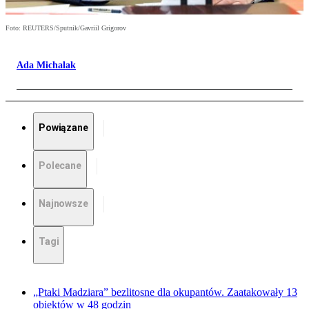
Foto: REUTERS/Sputnik/Gavriil Grigorov
Ada Michalak
Powiązane
Polecane
Najnowsze
Tagi
„Ptaki Madziara” bezlitosne dla okupantów. Zaatakowały 13
obiektów w 48 godzin