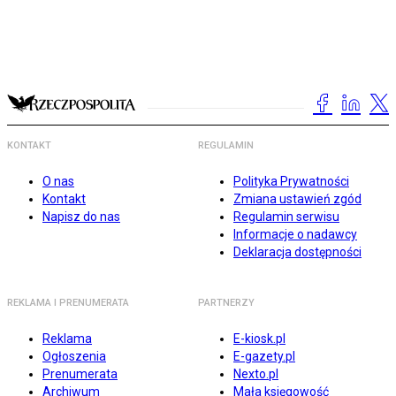
KONTAKT
REGULAMIN
O nas
Polityka Prywatności
Kontakt
Zmiana ustawień zgód
Napisz do nas
Regulamin serwisu
Informacje o nadawcy
Deklaracja dostępności
REKLAMA I PRENUMERATA
PARTNERZY
Reklama
E-kiosk.pl
Ogłoszenia
E-gazety.pl
Prenumerata
Nexto.pl
Archiwum
Mała księgowość