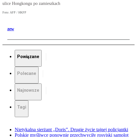
ulice Hongkongu po zamieszkach
Foto: AFP / HKFP
zew
Powiązane
Polecane
Najnowsze
Tagi
Nietykalna sierżant „Doris”. Drugie życie tajnej policjantki
Polskie myśliwce ponownie przechwyciły rosyjski samolot