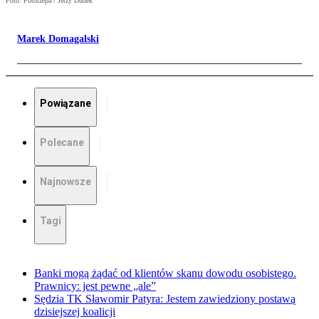
Foto: Fotorzepa / Jerzy Dudek
Marek Domagalski
Powiązane
Polecane
Najnowsze
Tagi
Banki mogą żądać od klientów skanu dowodu osobistego.
Prawnicy: jest pewne „ale”
Sędzia TK Sławomir Patyra: Jestem zawiedziony postawą
dzisiejszej koalicji