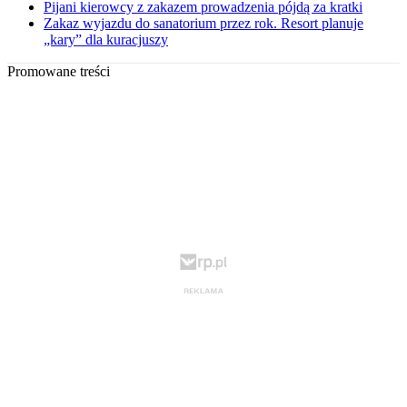
Pijani kierowcy z zakazem prowadzenia pójdą za kratki
Zakaz wyjazdu do sanatorium przez rok. Resort planuje
„kary” dla kuracjuszy
Promowane treści