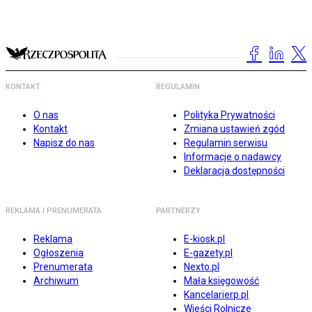
KONTAKT
REGULAMIN
O nas
Polityka Prywatności
Kontakt
Zmiana ustawień zgód
Napisz do nas
Regulamin serwisu
Informacje o nadawcy
Deklaracja dostępności
REKLAMA I PRENUMERATA
PARTNERZY
Reklama
E-kiosk.pl
Ogłoszenia
E-gazety.pl
Prenumerata
Nexto.pl
Archiwum
Mała księgowość
Kancelarierp.pl
Wieści Rolnicze