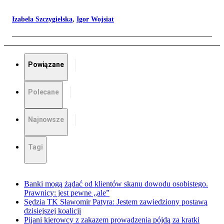
Izabela Szczygielska
,
Igor Wojsiat
Powiązane
Polecane
Najnowsze
Tagi
Banki mogą żądać od klientów skanu dowodu osobistego.
Prawnicy: jest pewne „ale”
Sędzia TK Sławomir Patyra: Jestem zawiedziony postawą
dzisiejszej koalicji
Pijani kierowcy z zakazem prowadzenia pójdą za kratki