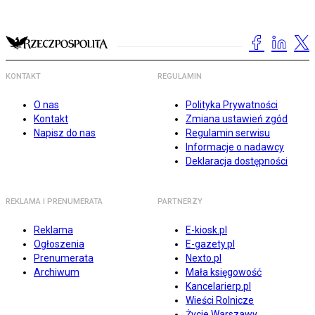
KONTAKT
REGULAMIN
O nas
Polityka Prywatności
Kontakt
Zmiana ustawień zgód
Napisz do nas
Regulamin serwisu
Informacje o nadawcy
Deklaracja dostępności
REKLAMA I PRENUMERATA
PARTNERZY
Reklama
E-kiosk.pl
Ogłoszenia
E-gazety.pl
Prenumerata
Nexto.pl
Archiwum
Mała księgowość
Kancelarierp.pl
Wieści Rolnicze
Życie Warszawy