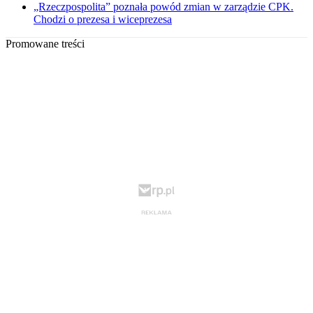
„Rzeczpospolita” poznała powód zmian w zarządzie CPK.
Chodzi o prezesa i wiceprezesa
Promowane treści