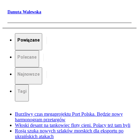
Danuta Walewska
Powiązane
Polecane
Najnowsze
Tagi
Burzliwy czas megaprojektu Port Polska. Będzie nowy
harmonogram przetargów
Włoski desant na tankowiec floty cieni. Polacy też tam byli
Rosja szuka nowych szlaków morskich dla eksportu po
ukraińskich atakach