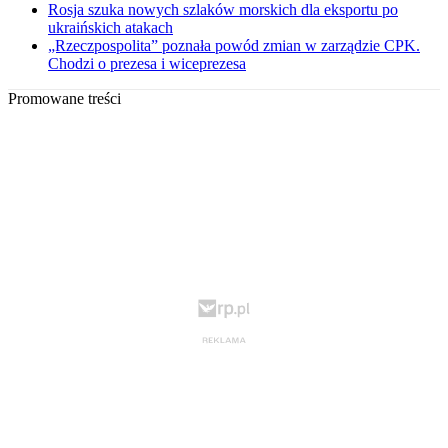
Rosja szuka nowych szlaków morskich dla eksportu po
ukraińskich atakach
„Rzeczpospolita” poznała powód zmian w zarządzie CPK.
Chodzi o prezesa i wiceprezesa
Promowane treści