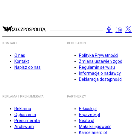
KONTAKT
REGULAMIN
O nas
Polityka Prywatności
Kontakt
Zmiana ustawień zgód
Napisz do nas
Regulamin serwisu
Informacje o nadawcy
Deklaracja dostępności
REKLAMA I PRENUMERATA
PARTNERZY
Reklama
E-kiosk.pl
Ogłoszenia
E-gazety.pl
Prenumerata
Nexto.pl
Archiwum
Mała księgowość
Kancelarierp.pl