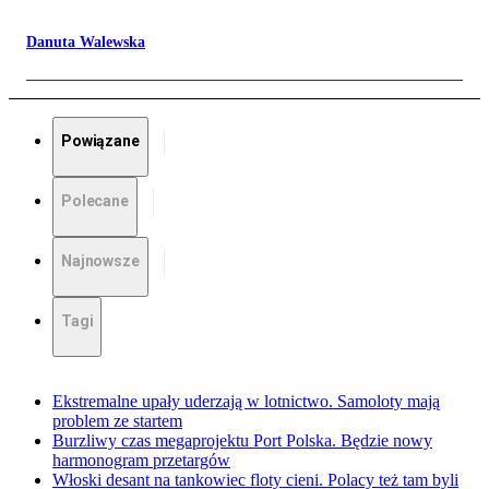
Danuta Walewska
Powiązane
Polecane
Najnowsze
Tagi
Ekstremalne upały uderzają w lotnictwo. Samoloty mają
problem ze startem
Burzliwy czas megaprojektu Port Polska. Będzie nowy
harmonogram przetargów
Włoski desant na tankowiec floty cieni. Polacy też tam byli