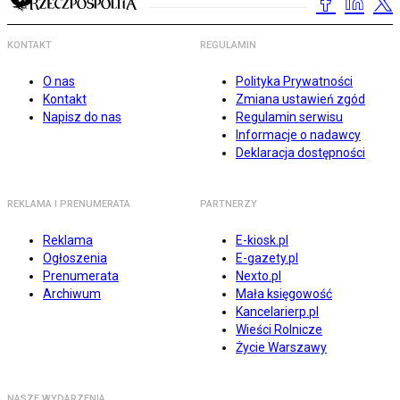
KONTAKT
REGULAMIN
O nas
Polityka Prywatności
Kontakt
Zmiana ustawień zgód
Napisz do nas
Regulamin serwisu
Informacje o nadawcy
Deklaracja dostępności
REKLAMA I PRENUMERATA
PARTNERZY
Reklama
E-kiosk.pl
Ogłoszenia
E-gazety.pl
Prenumerata
Nexto.pl
Archiwum
Mała księgowość
Kancelarierp.pl
Wieści Rolnicze
Życie Warszawy
NASZE WYDARZENIA