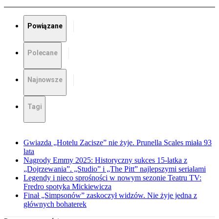
Powiązane
Polecane
Najnowsze
Tagi
Gwiazda „Hotelu Zacisze” nie żyje. Prunella Scales miała 93
lata
Nagrody Emmy 2025: Historyczny sukces 15-latka z
„Dojrzewania”. „Studio” i „The Pitt” najlepszymi serialami
Legendy i nieco sprośności w nowym sezonie Teatru TV:
Fredro spotyka Mickiewicza
Finał „Simpsonów” zaskoczył widzów. Nie żyje jedna z
głównych bohaterek