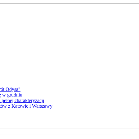
rót Odysa"
ę w grudniu
 pełnej charakteryzacji
etów z Katowic i Warszawy