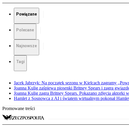
Powiązane
Polecane
Najnowsze
Tagi
Jacek Jabrzyk: Na początek sezonu w Kielcach zagramy „Pow
Joanna Kulig zaśpiewa piosenki Britney Spears i zagra gwiazd
Joanna Kulig zagra Britney Spears. Pokazano zdjęcia aktorki w
Hamlet z Sosnowca z AI i światem wirtualnym pokonał Haml
Promowane treści