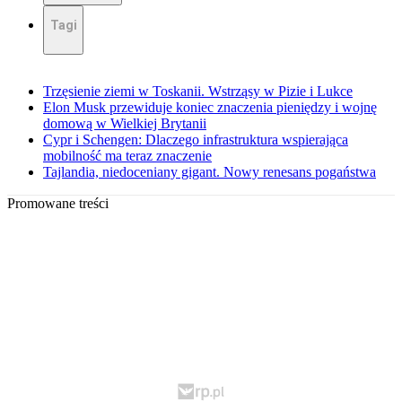
Tagi
Trzęsienie ziemi w Toskanii. Wstrząsy w Pizie i Lukce
Elon Musk przewiduje koniec znaczenia pieniędzy i wojnę
domową w Wielkiej Brytanii
Cypr i Schengen: Dlaczego infrastruktura wspierająca
mobilność ma teraz znaczenie
Tajlandia, niedoceniany gigant. Nowy renesans pogaństwa
Promowane treści