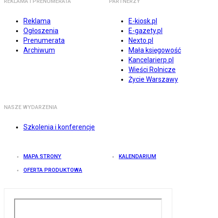
REKLAMA I PRENUMERATA
PARTNERZY
Reklama
E-kiosk.pl
Ogłoszenia
E-gazety.pl
Prenumerata
Nexto.pl
Archiwum
Mała księgowość
Kancelarierp.pl
Wieści Rolnicze
Życie Warszawy
NASZE WYDARZENIA
Szkolenia i konferencje
MAPA STRONY
KALENDARIUM
OFERTA PRODUKTOWA