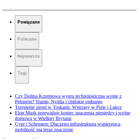
Powiązane
Polecane
Najnowsze
Tagi
Czy Dolina Krzemowa wygra technologiczną wojnę z
Pekinem? Trump, Nvidia i chińskie embargo
Trzęsienie ziemi w Toskanii. Wstrząsy w Pizie i Lukce
Elon Musk przewiduje koniec znaczenia pieniędzy i wojnę
domową w Wielkiej Brytanii
Cypr i Schengen: Dlaczego infrastruktura wspierająca
mobilność ma teraz znaczenie