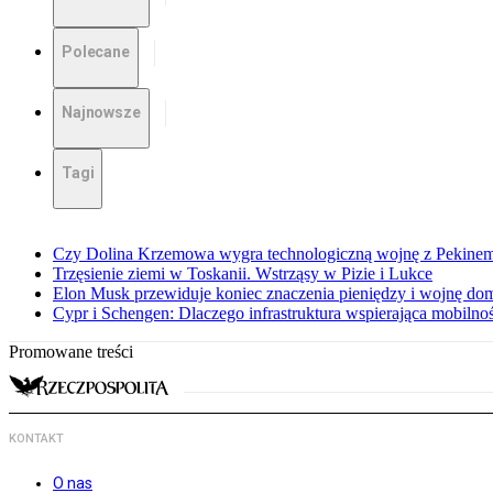
Polecane
Najnowsze
Tagi
Czy Dolina Krzemowa wygra technologiczną wojnę z Pekinem?
Trzęsienie ziemi w Toskanii. Wstrząsy w Pizie i Lukce
Elon Musk przewiduje koniec znaczenia pieniędzy i wojnę do
Cypr i Schengen: Dlaczego infrastruktura wspierająca mobilno
Promowane treści
KONTAKT
O nas