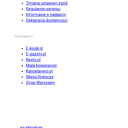
Zmiana ustawień zgód
Regulamin serwisu
Informacje o nadawcy
Deklaracja dostępności
PARTNERZY
E-kiosk.pl
E-gazety.pl
Nexto.pl
Mała księgowość
Kancelarierp.pl
Wieści Rolnicze
Życie Warszawy
KALENDARIUM