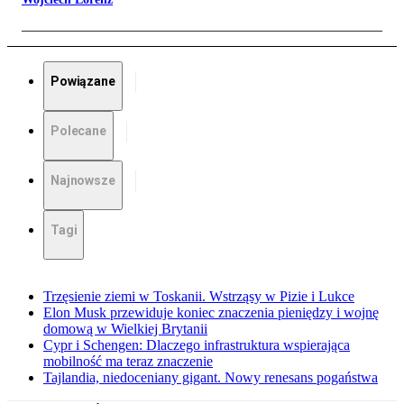
Powiązane
Polecane
Najnowsze
Tagi
Trzęsienie ziemi w Toskanii. Wstrząsy w Pizie i Lukce
Elon Musk przewiduje koniec znaczenia pieniędzy i wojnę
domową w Wielkiej Brytanii
Cypr i Schengen: Dlaczego infrastruktura wspierająca
mobilność ma teraz znaczenie
Tajlandia, niedoceniany gigant. Nowy renesans pogaństwa