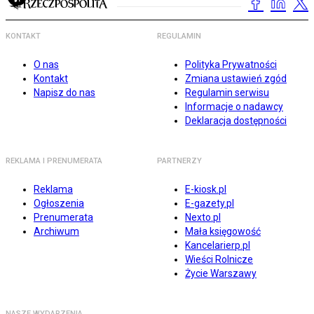
KONTAKT
REGULAMIN
O nas
Polityka Prywatności
Kontakt
Zmiana ustawień zgód
Napisz do nas
Regulamin serwisu
Informacje o nadawcy
Deklaracja dostępności
REKLAMA I PRENUMERATA
PARTNERZY
Reklama
E-kiosk.pl
Ogłoszenia
E-gazety.pl
Prenumerata
Nexto.pl
Archiwum
Mała księgowość
Kancelarierp.pl
Wieści Rolnicze
Życie Warszawy
NASZE WYDARZENIA