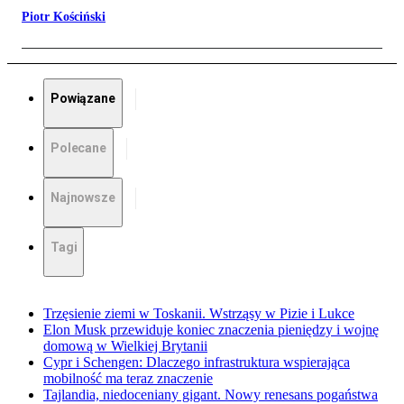
Piotr Kościński
Powiązane
Polecane
Najnowsze
Tagi
Trzęsienie ziemi w Toskanii. Wstrząsy w Pizie i Lukce
Elon Musk przewiduje koniec znaczenia pieniędzy i wojnę
domową w Wielkiej Brytanii
Cypr i Schengen: Dlaczego infrastruktura wspierająca
mobilność ma teraz znaczenie
Tajlandia, niedoceniany gigant. Nowy renesans pogaństwa