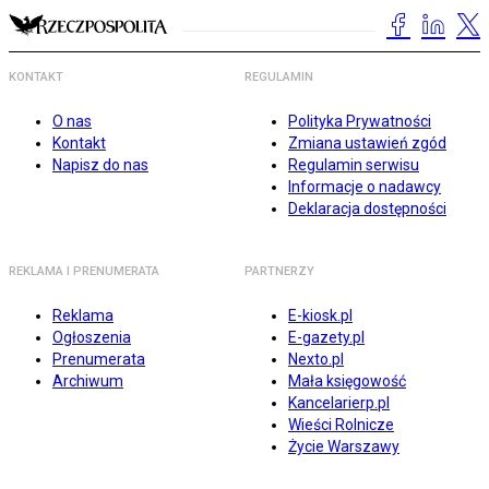
KONTAKT
REGULAMIN
O nas
Polityka Prywatności
Kontakt
Zmiana ustawień zgód
Napisz do nas
Regulamin serwisu
Informacje o nadawcy
Deklaracja dostępności
REKLAMA I PRENUMERATA
PARTNERZY
Reklama
E-kiosk.pl
Ogłoszenia
E-gazety.pl
Prenumerata
Nexto.pl
Archiwum
Mała księgowość
Kancelarierp.pl
Wieści Rolnicze
Życie Warszawy