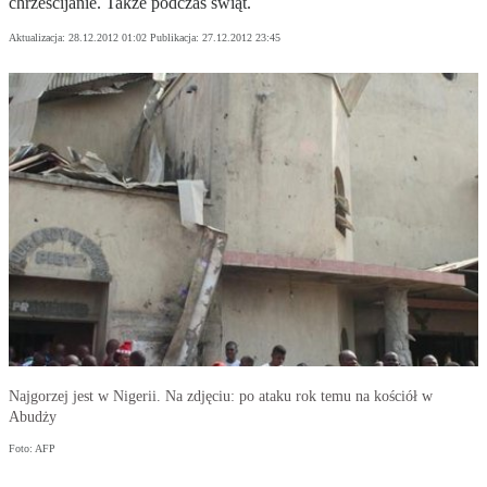
chrześcijanie. Także podczas świąt.
Aktualizacja:
28.12.2012 01:02
Publikacja:
27.12.2012 23:45
Najgorzej jest w Nigerii. Na zdjęciu: po ataku rok temu na kościół w
Abudży
Foto: AFP