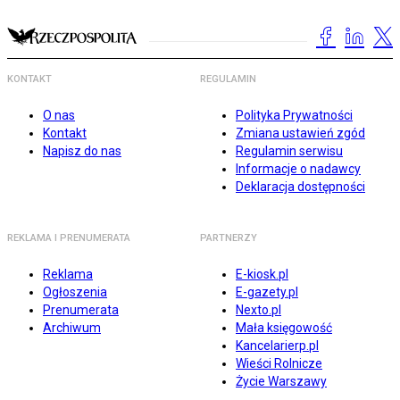
KONTAKT
REGULAMIN
O nas
Polityka Prywatności
Kontakt
Zmiana ustawień zgód
Napisz do nas
Regulamin serwisu
Informacje o nadawcy
Deklaracja dostępności
REKLAMA I PRENUMERATA
PARTNERZY
Reklama
E-kiosk.pl
Ogłoszenia
E-gazety.pl
Prenumerata
Nexto.pl
Archiwum
Mała księgowość
Kancelarierp.pl
Wieści Rolnicze
Życie Warszawy