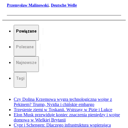
Przemysław Malinowski
,
Deutsche Welle
Powiązane
Polecane
Najnowsze
Tagi
Czy Dolina Krzemowa wygra technologiczną wojnę z
Pekinem? Trump, Nvidia i chińskie embargo
Trzęsienie ziemi w Toskanii. Wstrząsy w Pizie i Lukce
Elon Musk przewiduje koniec znaczenia pieniędzy i wojnę
domową w Wielkiej Brytanii
Cypr i Schengen: Dlaczego infrastruktura wspierająca