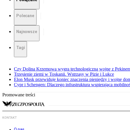
Polecane
Najnowsze
Tagi
Czy Dolina Krzemowa wygra technologiczną wojnę z Pekinem?
Trzęsienie ziemi w Toskanii. Wstrząsy w Pizie i Lukce
Elon Musk przewiduje koniec znaczenia pieniędzy i wojnę do
Cypr i Schengen: Dlaczego infrastruktura wspierająca mobilno
Promowane treści
KONTAKT
O nas