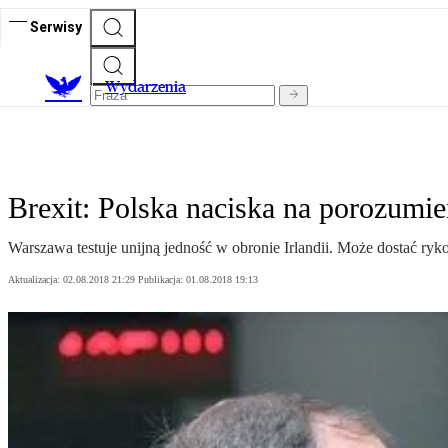
Serwisy
Wydarzenia
Brexit: Polska naciska na porozumie
Warszawa testuje unijną jedność w obronie Irlandii. Może dostać ryk
Aktualizacja:
02.08.2018 21:29
Publikacja:
01.08.2018 19:13