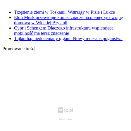
Trzęsienie ziemi w Toskanii. Wstrząsy w Pizie i Lukce
Elon Musk przewiduje koniec znaczenia pieniędzy i wojnę
domową w Wielkiej Brytanii
Cypr i Schengen: Dlaczego infrastruktura wspierająca
mobilność ma teraz znaczenie
Tajlandia, niedoceniany gigant. Nowy renesans pogaństwa
Promowane treści