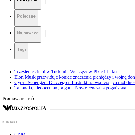
Polecane
Najnowsze
Tagi
Trzęsienie ziemi w Toskanii. Wstrząsy w Pizie i Lukce
Elon Musk przewiduje koniec znaczenia pieniędzy i wojnę do
Cypr i Schengen: Dlaczego infrastruktura wspierająca mobilno
Tajlandia, niedoceniany gigant. Nowy renesans pogaństwa
Promowane treści
KONTAKT
O nas