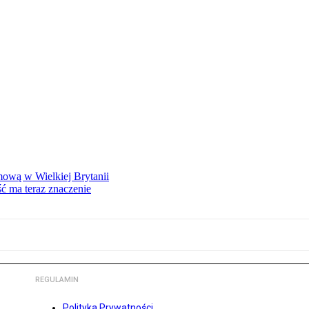
mową w Wielkiej Brytanii
ść ma teraz znaczenie
REGULAMIN
Polityka Prywatności