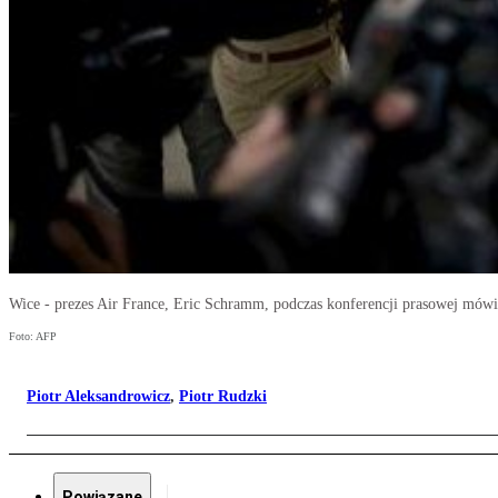
Wice - prezes Air France, Eric Schramm, podczas konferencji prasowej mówi
Foto: AFP
Piotr Aleksandrowicz
,
Piotr Rudzki
Powiązane