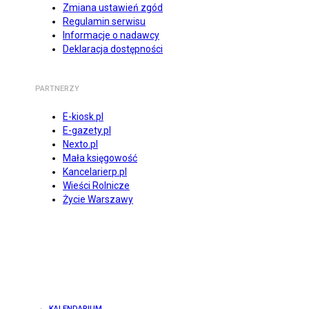
Zmiana ustawień zgód
Regulamin serwisu
Informacje o nadawcy
Deklaracja dostępności
PARTNERZY
E-kiosk.pl
E-gazety.pl
Nexto.pl
Mała księgowość
Kancelarierp.pl
Wieści Rolnicze
Życie Warszawy
KALENDARIUM