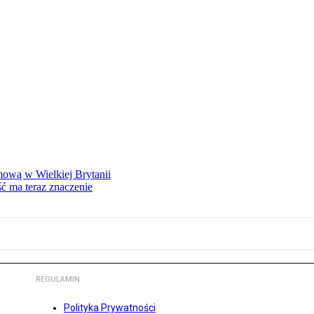
mową w Wielkiej Brytanii
ść ma teraz znaczenie
REGULAMIN
Polityka Prywatności