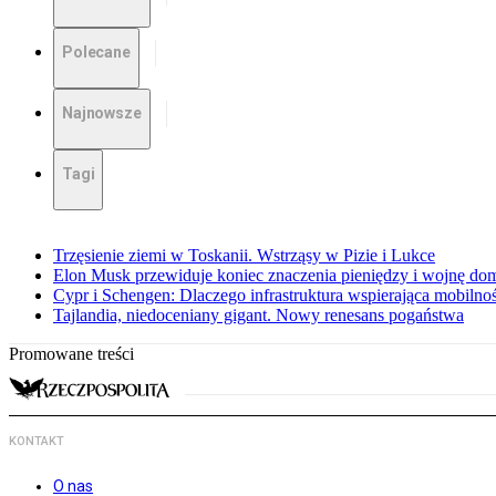
Polecane
Najnowsze
Tagi
Trzęsienie ziemi w Toskanii. Wstrząsy w Pizie i Lukce
Elon Musk przewiduje koniec znaczenia pieniędzy i wojnę do
Cypr i Schengen: Dlaczego infrastruktura wspierająca mobilno
Tajlandia, niedoceniany gigant. Nowy renesans pogaństwa
Promowane treści
KONTAKT
O nas