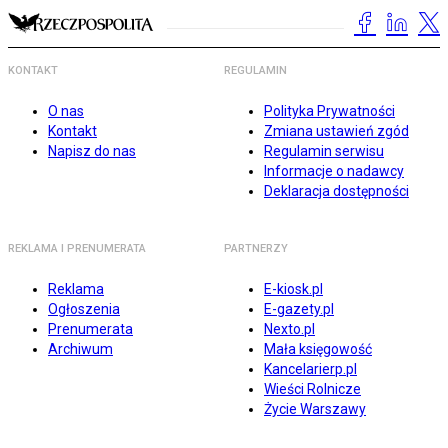
KONTAKT
REGULAMIN
O nas
Polityka Prywatności
Kontakt
Zmiana ustawień zgód
Napisz do nas
Regulamin serwisu
Informacje o nadawcy
Deklaracja dostępności
REKLAMA I PRENUMERATA
PARTNERZY
Reklama
E-kiosk.pl
Ogłoszenia
E-gazety.pl
Prenumerata
Nexto.pl
Archiwum
Mała księgowość
Kancelarierp.pl
Wieści Rolnicze
Życie Warszawy