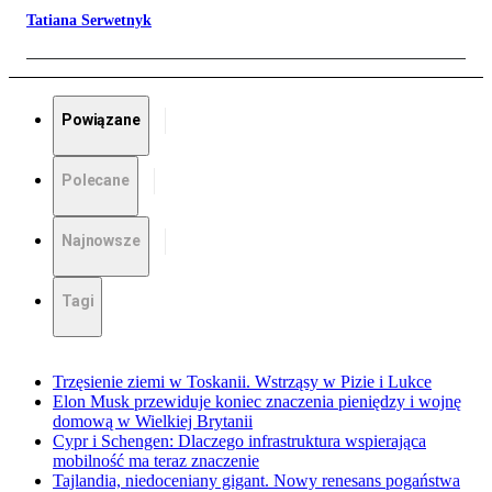
Tatiana Serwetnyk
Powiązane
Polecane
Najnowsze
Tagi
Trzęsienie ziemi w Toskanii. Wstrząsy w Pizie i Lukce
Elon Musk przewiduje koniec znaczenia pieniędzy i wojnę
domową w Wielkiej Brytanii
Cypr i Schengen: Dlaczego infrastruktura wspierająca
mobilność ma teraz znaczenie
Tajlandia, niedoceniany gigant. Nowy renesans pogaństwa