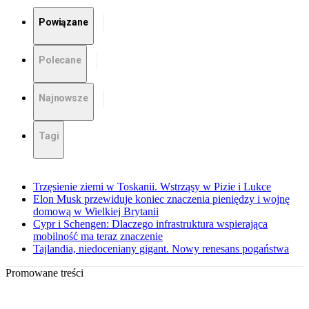
Powiązane
Polecane
Najnowsze
Tagi
Trzęsienie ziemi w Toskanii. Wstrząsy w Pizie i Lukce
Elon Musk przewiduje koniec znaczenia pieniędzy i wojnę
domową w Wielkiej Brytanii
Cypr i Schengen: Dlaczego infrastruktura wspierająca
mobilność ma teraz znaczenie
Tajlandia, niedoceniany gigant. Nowy renesans pogaństwa
Promowane treści