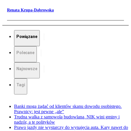
Renata Krupa-Dąbrowska
Powiązane
Polecane
Najnowsze
Tagi
Banki mogą żądać od klientów skanu dowodu osobistego.
Prawnicy: jest pewne „ale”
Trudna walka z samowolą budowlaną. NIK wini gminy i
nadzór, a te polityków
Prawo jazdy nie wystarczy do wynajęcia auta. Kary nawet do