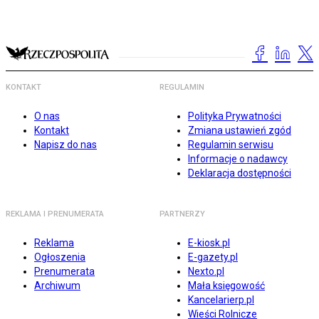
KONTAKT
REGULAMIN
O nas
Polityka Prywatności
Kontakt
Zmiana ustawień zgód
Napisz do nas
Regulamin serwisu
Informacje o nadawcy
Deklaracja dostępności
REKLAMA I PRENUMERATA
PARTNERZY
Reklama
E-kiosk.pl
Ogłoszenia
E-gazety.pl
Prenumerata
Nexto.pl
Archiwum
Mała księgowość
Kancelarierp.pl
Wieści Rolnicze