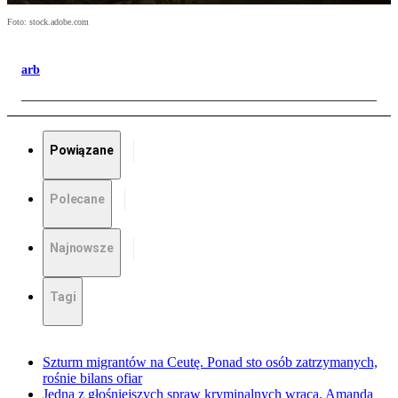
Foto: stock.adobe.com
arb
Powiązane
Polecane
Najnowsze
Tagi
Szturm migrantów na Ceutę. Ponad sto osób zatrzymanych,
rośnie bilans ofiar
Jedna z głośniejszych spraw kryminalnych wraca. Amanda