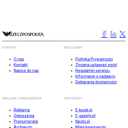
KONTAKT
REGULAMIN
O nas
Polityka Prywatności
Kontakt
Zmiana ustawień zgód
Napisz do nas
Regulamin serwisu
Informacje o nadawcy
Deklaracja dostępności
REKLAMA I PRENUMERATA
PARTNERZY
Reklama
E-kiosk.pl
Ogłoszenia
E-gazety.pl
Prenumerata
Nexto.pl
Archiwum
Mała księgowość