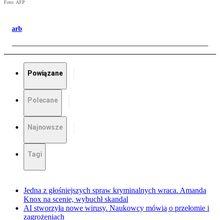
Foto: AFP
arb
Powiązane
Polecane
Najnowsze
Tagi
Jedna z głośniejszych spraw kryminalnych wraca. Amanda
Knox na scenie, wybuchł skandal
AI stworzyła nowe wirusy. Naukowcy mówią o przełomie i
zagrożeniach