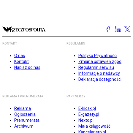
KONTAKT
REGULAMIN
O nas
Polityka Prywatności
Kontakt
Zmiana ustawień zgód
Napisz do nas
Regulamin serwisu
Informacje o nadawcy
Deklaracja dostępności
REKLAMA I PRENUMERATA
PARTNERZY
Reklama
E-kiosk.pl
Ogłoszenia
E-gazety.pl
Prenumerata
Nexto.pl
Archiwum
Mała księgowość
Kancelarierp.pl