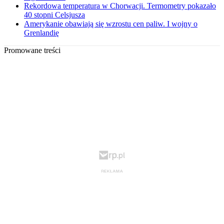
Rekordowa temperatura w Chorwacji. Termometry pokazało
40 stopni Celsjusza
Amerykanie obawiają się wzrostu cen paliw. I wojny o
Grenlandię
Promowane treści