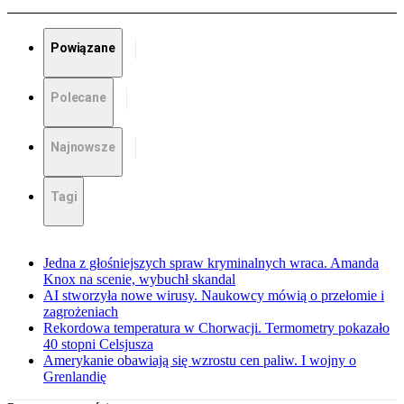
Powiązane
Polecane
Najnowsze
Tagi
Jedna z głośniejszych spraw kryminalnych wraca. Amanda
Knox na scenie, wybuchł skandal
AI stworzyła nowe wirusy. Naukowcy mówią o przełomie i
zagrożeniach
Rekordowa temperatura w Chorwacji. Termometry pokazało
40 stopni Celsjusza
Amerykanie obawiają się wzrostu cen paliw. I wojny o
Grenlandię