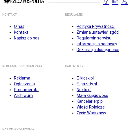
KONTAKT
REGULAMIN
O nas
Polityka Prywatności
Kontakt
Zmiana ustawień zgód
Napisz do nas
Regulamin serwisu
Informacje o nadawcy
Deklaracja dostępności
REKLAMA I PRENUMERATA
PARTNERZY
Reklama
E-kiosk.pl
Ogłoszenia
E-gazety.pl
Prenumerata
Nexto.pl
Archiwum
Mała księgowość
Kancelarierp.pl
Wieści Rolnicze
Życie Warszawy
NASZE WYDARZENIA