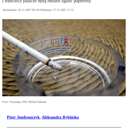
i francuscy palacze będą musieli zgasić papierosy
Aktualizacja:
28.12.2007 04:18
Publikacja:
27.12.2007 17:15
Foto: Fotorzepa, MW Michał Walczak
Piotr Jendroszczyk
,
Aleksandra Rybińska