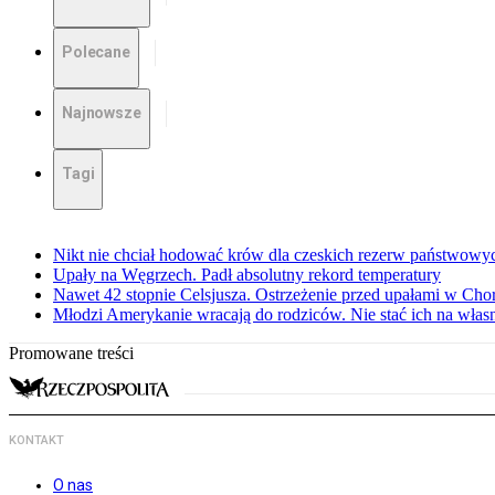
Polecane
Najnowsze
Tagi
Nikt nie chciał hodować krów dla czeskich rezerw państwowyc
Upały na Węgrzech. Padł absolutny rekord temperatury
Nawet 42 stopnie Celsjusza. Ostrzeżenie przed upałami w Cho
Młodzi Amerykanie wracają do rodziców. Nie stać ich na włas
Promowane treści
KONTAKT
O nas