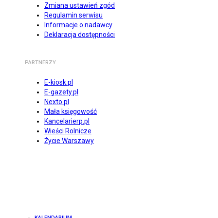
Zmiana ustawień zgód
Regulamin serwisu
Informacje o nadawcy
Deklaracja dostępności
PARTNERZY
E-kiosk.pl
E-gazety.pl
Nexto.pl
Mała księgowość
Kancelarierp.pl
Wieści Rolnicze
Życie Warszawy
KALENDARIUM