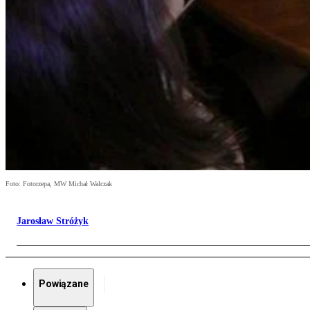
Foto: Fotorzepa, MW Michał Walczak
Jarosław Stróżyk
Powiązane