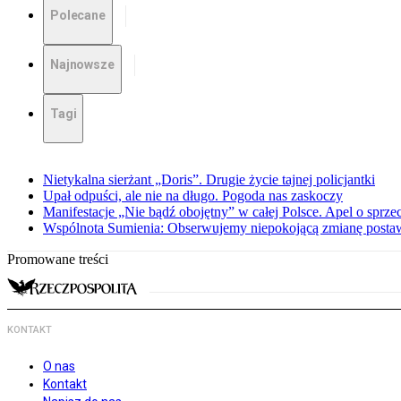
Polecane
Najnowsze
Tagi
Nietykalna sierżant „Doris”. Drugie życie tajnej policjantki
Upał odpuści, ale nie na długo. Pogoda nas zaskoczy
Manifestacje „Nie bądź obojętny” w całej Polsce. Apel o sprz
Wspólnota Sumienia: Obserwujemy niepokojącą zmianę posta
Promowane treści
KONTAKT
O nas
Kontakt