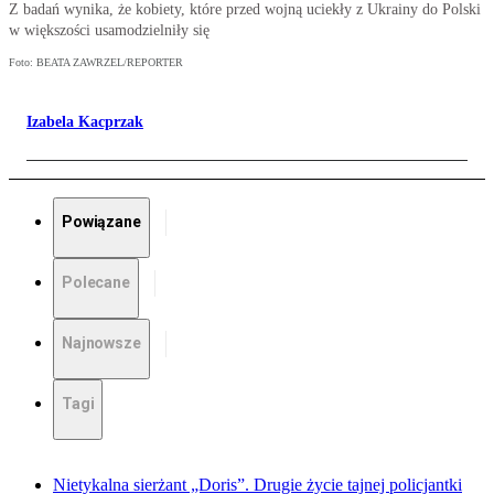
Z badań wynika, że kobiety, które przed wojną uciekły z Ukrainy do Polski
w większości usamodzielniły się
Foto: BEATA ZAWRZEL/REPORTER
Izabela Kacprzak
Powiązane
Polecane
Najnowsze
Tagi
Nietykalna sierżant „Doris”. Drugie życie tajnej policjantki