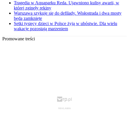
Tragedia w Aquaparku Reda. Ujawniono kulisy awarii, w
której zginęły rekiny
Warszawa szykuje się do defilady. Wisłostrada i dwa mosty
będą zamknięte
Setki tysięcy dzieci w Polsce żyją w ubóstwie. Dla wielu
wakacje pozostają marzeniem
Promowane treści