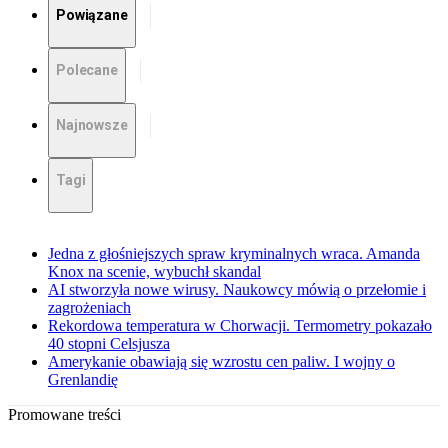
Powiązane
Polecane
Najnowsze
Tagi
Jedna z głośniejszych spraw kryminalnych wraca. Amanda
Knox na scenie, wybuchł skandal
AI stworzyła nowe wirusy. Naukowcy mówią o przełomie i
zagrożeniach
Rekordowa temperatura w Chorwacji. Termometry pokazało
40 stopni Celsjusza
Amerykanie obawiają się wzrostu cen paliw. I wojny o
Grenlandię
Promowane treści