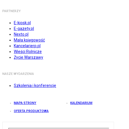
PARTNERZY
E-kiosk.pl
E-gazety.pl
Nexto.pl
Mała księgowość
Kancelarierp.pl
Wieści Rolnicze
Życie Warszawy
NASZE WYDARZENIA
Szkolenia i konferencje
MAPA STRONY
KALENDARIUM
OFERTA PRODUKTOWA