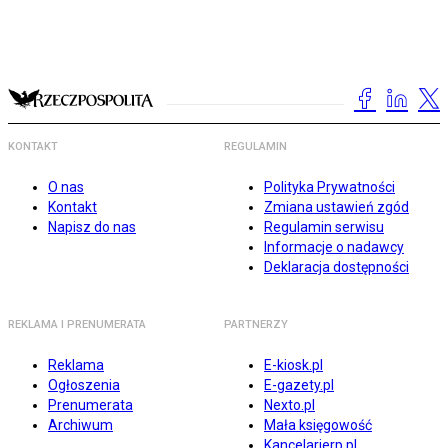
KONTAKT
REGULAMIN
O nas
Polityka Prywatności
Kontakt
Zmiana ustawień zgód
Napisz do nas
Regulamin serwisu
Informacje o nadawcy
Deklaracja dostępności
REKLAMA I PRENUMERATA
PARTNERZY
Reklama
E-kiosk.pl
Ogłoszenia
E-gazety.pl
Prenumerata
Nexto.pl
Archiwum
Mała księgowość
Kancelarierp.pl