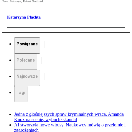
Foto: Fotorzepa, Robert Gardziński
Katarzyna Plachta
Powiązane
Polecane
Najnowsze
Tagi
Jedna z głośniejszych spraw kryminalnych wraca. Amanda
Knox na scenie, wybuchł skandal
AI stworzyła nowe wirusy. Naukowcy mówią o przełomie i
zagrożeniach