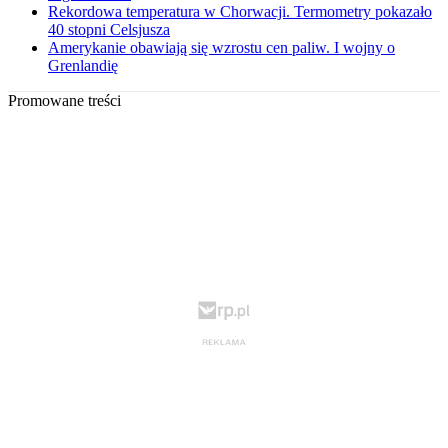
Rekordowa temperatura w Chorwacji. Termometry pokazało
40 stopni Celsjusza
Amerykanie obawiają się wzrostu cen paliw. I wojny o
Grenlandię
Promowane treści