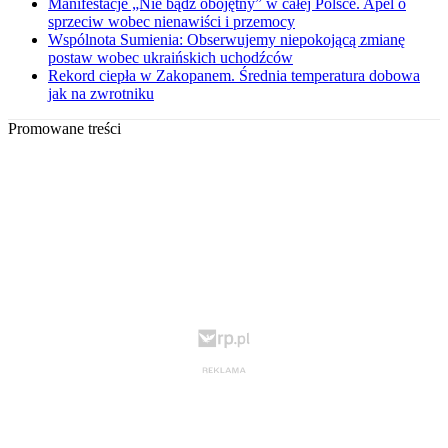
Manifestacje „Nie bądź obojętny” w całej Polsce. Apel o
sprzeciw wobec nienawiści i przemocy
Wspólnota Sumienia: Obserwujemy niepokojącą zmianę
postaw wobec ukraińskich uchodźców
Rekord ciepła w Zakopanem. Średnia temperatura dobowa
jak na zwrotniku
Promowane treści