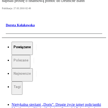
napisali prośbę o finansową pomoc do Deutsche Bahn
Publikacja:
27.03.2010 02:49
Dorota Kołakowska
Powiązane
Polecane
Najnowsze
Tagi
Nietykalna sierżant „Doris”. Drugie życie tajnej policjantki