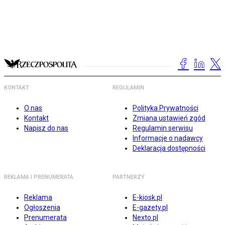
KONTAKT
REGULAMIN
O nas
Polityka Prywatności
Kontakt
Zmiana ustawień zgód
Napisz do nas
Regulamin serwisu
Informacje o nadawcy
Deklaracja dostępności
REKLAMA I PRENUMERATA
PARTNERZY
Reklama
E-kiosk.pl
Ogłoszenia
E-gazety.pl
Prenumerata
Nexto.pl