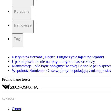
Polecane
Najnowsze
Tagi
Nietykalna sierżant „Doris”. Drugie życie tajnej policjantki
Upał odpuści, ale nie na długo. Pogoda nas zaskoczy
Manifestacje „Nie bądź obojętny” w całej Polsce. Apel o sprz
Wspólnota Sumienia: Obserwujemy niepokojącą zmianę posta
Promowane treści
KONTAKT
O nas