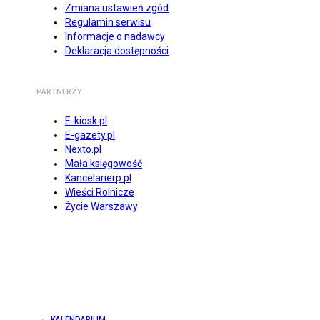
Zmiana ustawień zgód
Regulamin serwisu
Informacje o nadawcy
Deklaracja dostępności
PARTNERZY
E-kiosk.pl
E-gazety.pl
Nexto.pl
Mała księgowość
Kancelarierp.pl
Wieści Rolnicze
Życie Warszawy
KALENDARIUM