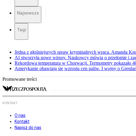
Najnowsze
Tagi
Jedna z głośniejszych spraw kryminalnych wraca. Amanda Kno
AI stworzyła nowe wirusy. Naukowcy mówią o przełomie i za
Rekordowa temperatura w Chorwacji. Termometry pokazało 40 
Amerykanie obawiają się wzrostu cen paliw. I wojny o Grenla
Promowane treści
KONTAKT
O nas
Kontakt
Napisz do nas