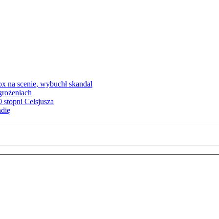
x na scenie, wybuchł skandal
grożeniach
stopni Celsjusza
ndię