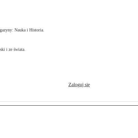
!
azyny: Nauka i Historia.
ki i ze świata.
Zaloguj się