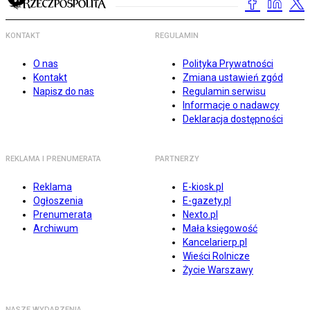
KONTAKT
REGULAMIN
O nas
Polityka Prywatności
Kontakt
Zmiana ustawień zgód
Napisz do nas
Regulamin serwisu
Informacje o nadawcy
Deklaracja dostępności
REKLAMA I PRENUMERATA
PARTNERZY
Reklama
E-kiosk.pl
Ogłoszenia
E-gazety.pl
Prenumerata
Nexto.pl
Archiwum
Mała księgowość
Kancelarierp.pl
Wieści Rolnicze
Życie Warszawy
NASZE WYDARZENIA