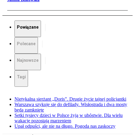
Powiązane
Polecane
Najnowsze
Tagi
Nietykalna sierżant „Doris”. Drugie życie tajnej policjantki
Warszawa szykuje się do defilady. Wisłostrada i dwa mosty
będą zamknięte
Setki tysięcy dzieci w Polsce żyją w ubóstwie. Dla wielu
wakacje pozostają marzeniem
Upał odpuści, ale nie na długo. Pogoda nas zaskoczy