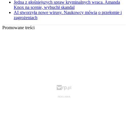
Jedna z głośniejszych spraw kryminalnych wraca. Amanda
Knox na scenie, wybuchł skandal
AI stworzyła nowe wirusy. Naukowcy mówią o przełomie i
zagrożeniach
Promowane treści