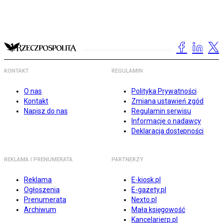
KONTAKT
REGULAMIN
O nas
Polityka Prywatności
Kontakt
Zmiana ustawień zgód
Napisz do nas
Regulamin serwisu
Informacje o nadawcy
Deklaracja dostępności
REKLAMA I PRENUMERATA
PARTNERZY
Reklama
E-kiosk.pl
Ogłoszenia
E-gazety.pl
Prenumerata
Nexto.pl
Archiwum
Mała księgowość
Kancelarierp.pl