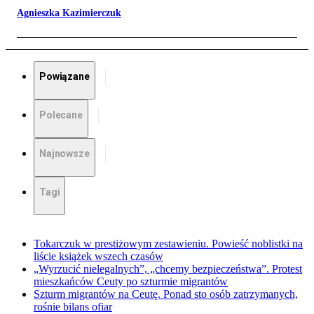
Agnieszka Kazimierczuk
Powiązane
Polecane
Najnowsze
Tagi
Tokarczuk w prestiżowym zestawieniu. Powieść noblistki na
liście książek wszech czasów
„Wyrzucić nielegalnych”, „chcemy bezpieczeństwa”. Protest
mieszkańców Ceuty po szturmie migrantów
Szturm migrantów na Ceutę. Ponad sto osób zatrzymanych,
rośnie bilans ofiar