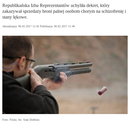
Republikańska Izba Reprezentantów uchyliła dekret, który
zakazywał sprzedaży broni palnej osobom chorym na schizofrenię i
stany lękowe.
Aktualizacja:
06.02.2017 12:45
Publikacja:
06.02.2017 11:46
Foto: Flickr, fot. Sean Dobbins