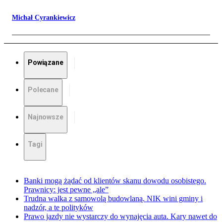
Michał Cyrankiewicz
Powiązane
Polecane
Najnowsze
Tagi
Banki mogą żądać od klientów skanu dowodu osobistego.
Prawnicy: jest pewne „ale”
Trudna walka z samowolą budowlaną. NIK wini gminy i
nadzór, a te polityków
Prawo jazdy nie wystarczy do wynajęcia auta. Kary nawet do