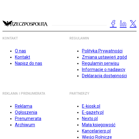
KONTAKT
REGULAMIN
O nas
Polityka Prywatności
Kontakt
Zmiana ustawień zgód
Napisz do nas
Regulamin serwisu
Informacje o nadawcy
Deklaracja dostępności
REKLAMA I PRENUMERATA
PARTNERZY
Reklama
E-kiosk.pl
Ogłoszenia
E-gazety.pl
Prenumerata
Nexto.pl
Archiwum
Mała księgowość
Kancelarierp.pl
Wieści Rolnicze