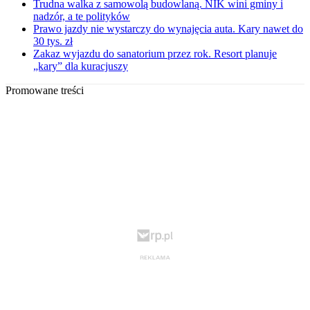
Trudna walka z samowolą budowlaną. NIK wini gminy i
nadzór, a te polityków
Prawo jazdy nie wystarczy do wynajęcia auta. Kary nawet do
30 tys. zł
Zakaz wyjazdu do sanatorium przez rok. Resort planuje
„kary” dla kuracjuszy
Promowane treści