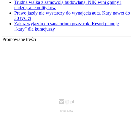
Trudna walka z samowolą budowlaną. NIK wini gminy i
nadzór, a te polityków
Prawo jazdy nie wystarczy do wynajęcia auta. Kary nawet do
30 tys. zł
Zakaz wyjazdu do sanatorium przez rok. Resort planuje
„kary” dla kuracjuszy
Promowane treści