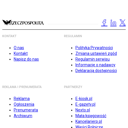
KONTAKT
REGULAMIN
O nas
Polityka Prywatności
Kontakt
Zmiana ustawień zgód
Napisz do nas
Regulamin serwisu
Informacje o nadawcy
Deklaracja dostępności
REKLAMA I PRENUMERATA
PARTNERZY
Reklama
E-kiosk.pl
Ogłoszenia
E-gazety.pl
Prenumerata
Nexto.pl
Archiwum
Mała księgowość
Kancelarierp.pl
Wieści Rolnicze