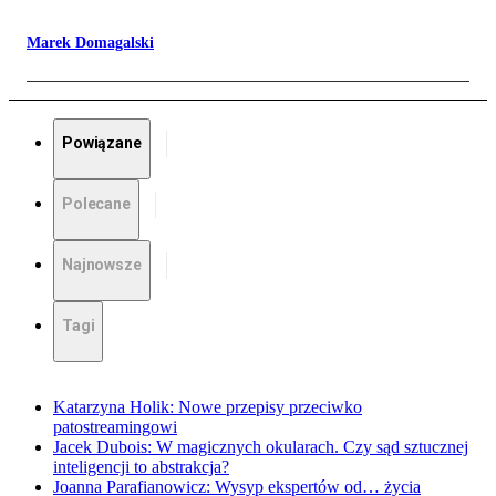
Marek Domagalski
Powiązane
Polecane
Najnowsze
Tagi
Katarzyna Holik: Nowe przepisy przeciwko
patostreamingowi
Jacek Dubois: W magicznych okularach. Czy sąd sztucznej
inteligencji to abstrakcja?
Joanna Parafianowicz: Wysyp ekspertów od… życia