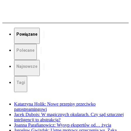
Powiązane
Polecane
Najnowsze
Tagi
Katarzyna Holik: Nowe przepisy przeciwko
patostreamingowi
Jacek Dubois: W magicznych okularach. Czy sąd sztucznej
inteligencji to abstrakcja?
Joanna Parafianowicz: Wysyp ekspertów od… życia
Jarosław Gwizdak: Ustne motywy orzeczenia ws. Żaka