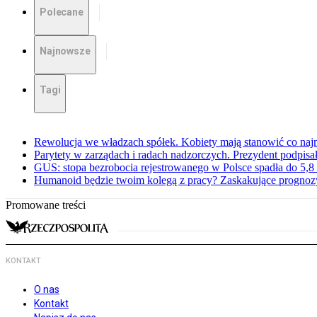
Polecane
Najnowsze
Tagi
Rewolucja we władzach spółek. Kobiety mają stanowić co najm
Parytety w zarządach i radach nadzorczych. Prezydent podpisa
GUS: stopa bezrobocia rejestrowanego w Polsce spadła do 5,8 
Humanoid będzie twoim kolegą z pracy? Zaskakujące prognoz
Promowane treści
KONTAKT
O nas
Kontakt