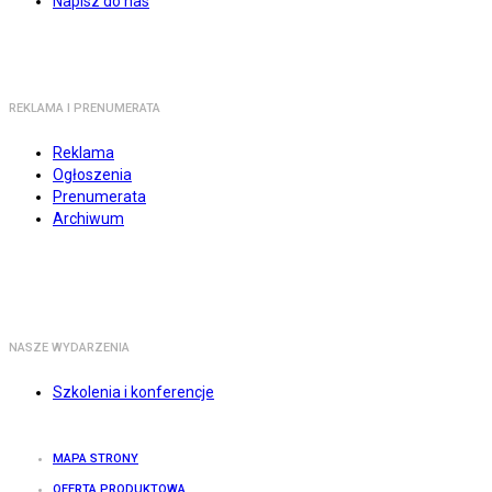
Napisz do nas
REKLAMA I PRENUMERATA
Reklama
Ogłoszenia
Prenumerata
Archiwum
NASZE WYDARZENIA
Szkolenia i konferencje
MAPA STRONY
OFERTA PRODUKTOWA