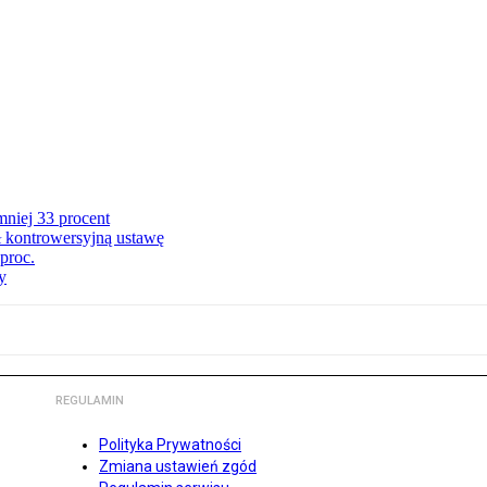
niej 33 procent
ł kontrowersyjną ustawę
proc.
y
REGULAMIN
Polityka Prywatności
Zmiana ustawień zgód