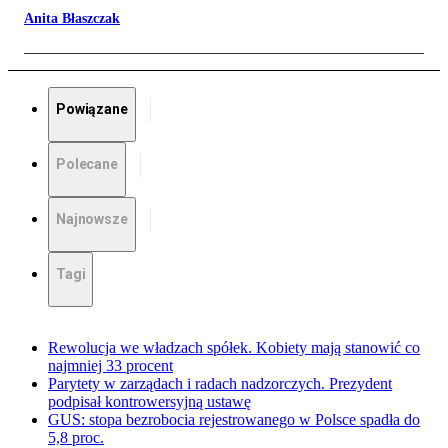
Anita Błaszczak
Powiązane
Polecane
Najnowsze
Tagi
Rewolucja we władzach spółek. Kobiety mają stanowić co
najmniej 33 procent
Parytety w zarządach i radach nadzorczych. Prezydent
podpisał kontrowersyjną ustawę
GUS: stopa bezrobocia rejestrowanego w Polsce spadła do
5,8 proc.