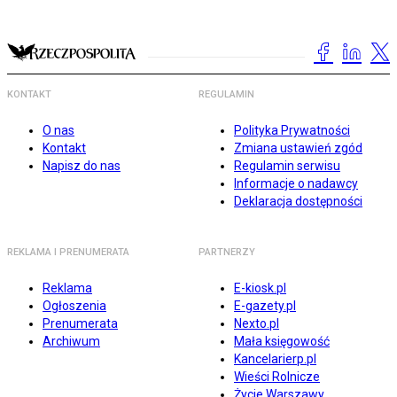
KONTAKT
REGULAMIN
O nas
Polityka Prywatności
Kontakt
Zmiana ustawień zgód
Napisz do nas
Regulamin serwisu
Informacje o nadawcy
Deklaracja dostępności
REKLAMA I PRENUMERATA
PARTNERZY
Reklama
E-kiosk.pl
Ogłoszenia
E-gazety.pl
Prenumerata
Nexto.pl
Archiwum
Mała księgowość
Kancelarierp.pl
Wieści Rolnicze
Życie Warszawy