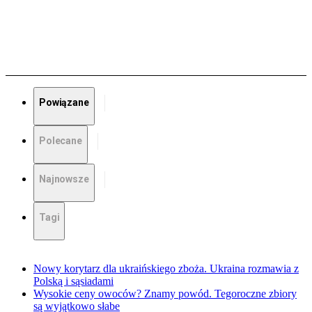
Powiązane
Polecane
Najnowsze
Tagi
Nowy korytarz dla ukraińskiego zboża. Ukraina rozmawia z
Polską i sąsiadami
Wysokie ceny owoców? Znamy powód. Tegoroczne zbiory
są wyjątkowo słabe