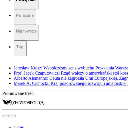
Polecane
Najnowsze
Tagi
Jarosław Kuisz: Współczesny sens wybuchu Powstania Warsz
Prof. Jacek Czaputowicz: Rząd walczy o amerykański stół kos
Alberto Alemanno: Ceuta nie zagroziła Unii Europejskiej. Zagro
Marek A. Cichocki: Kraj pozorowanego rozwoju i amatorskiej 
Promowane treści
KONTAKT
O nas