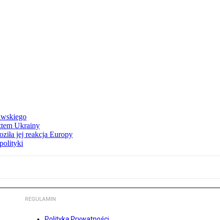
awskiego
ztem Ukrainy
ziła jej reakcja Europy
polityki
REGULAMIN
Polityka Prywatności