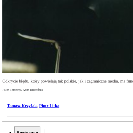
Odkrycie błędu, który powielają tak polskie, jak i zagraniczne media, ma fu
Foto: Fotorzepa/ Anna Brzezińska
Tomasz Krzyżak
,
Piotr Litka
Powiązane