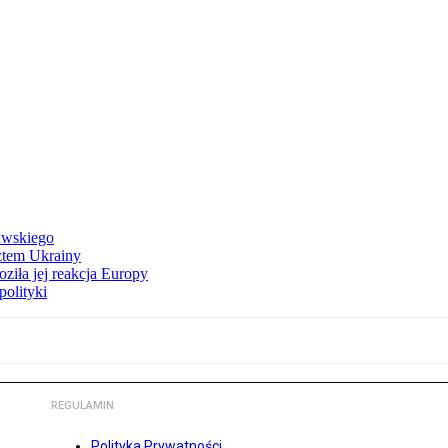
awskiego
ztem Ukrainy
ziła jej reakcja Europy
polityki
REGULAMIN
Polityka Prywatności