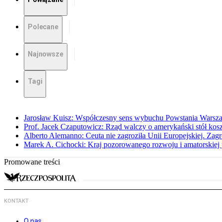
Polecane
Najnowsze
Tagi
Jarosław Kuisz: Współczesny sens wybuchu Powstania Warsz
Prof. Jacek Czaputowicz: Rząd walczy o amerykański stół kos
Alberto Alemanno: Ceuta nie zagroziła Unii Europejskiej. Zagro
Marek A. Cichocki: Kraj pozorowanego rozwoju i amatorskiej 
Promowane treści
KONTAKT
O nas